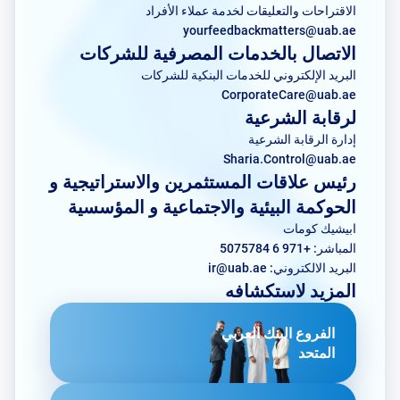
الاقتراحات والتعليقات لخدمة عملاء الأفراد
yourfeedbackmatters@uab.ae
الاتصال بالخدمات المصرفية للشركات
البريد الإلكتروني للخدمات البنكية للشركات
CorporateCare@uab.ae
لرقابة الشرعية
إدارة الرقابة الشرعية
Sharia.Control@uab.ae
رئيس علاقات المستثمرين والاستراتيجية و
الحوكمة البيئية والاجتماعية و المؤسسية
ابيشيك كومات
المباشر: +971 6 5075784
البريد الالكتروني:
ir@uab.ae
المزيد لاستكشافه
الفروع البنك العربي
المتحد