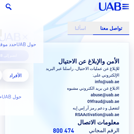
تواصل معنا
اسألنا
حول UAB
حدد موقع
انضم إلى UAB
الأمن والإبلاغ عن الاحتيال
للإبلاغ عن عمليات الاحتيال، راسلنا عبر البريد
الأفراد
الإلكتروني على:
info@uab.ae
الابلاغ عن بريد الكتروني مشبوه
abuse@uab.ae
حول UAB
ح
09fraud@uab.ae
لتفعيل و دعم رمز آر إس إيه
RSAActivation@uab.ae
معلومات الاتصال
الرقم المجاني
474 800