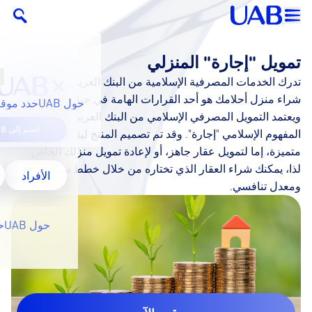
تمويل "إجارة" المنزلي
تدرك الخدمات المصرفية الإسلامية من البنك العربي المتحد أن
شراء منزل أحلامك هو أحد القرارات الهامة في حياة العميل.
حول UAB
حدد موقع
ويعتمد التمويل المصرفي الإسلامي من البنك العربي المتحد على
انضم إلى UAB
المفهوم الإسلامي "إجارة". وقد تم تصميم المنتج ليقدم لك خياراتٌ
متميزة، إما لتمويل عقار جاهز، أو لإعادة تمويل منزلك الخاص.
لذا، يمكنك شراء العقار الذي تختاره من خلال خطط سداد مرنة
الأفراد
ومعدل تنافسي.
حول UAB
ح