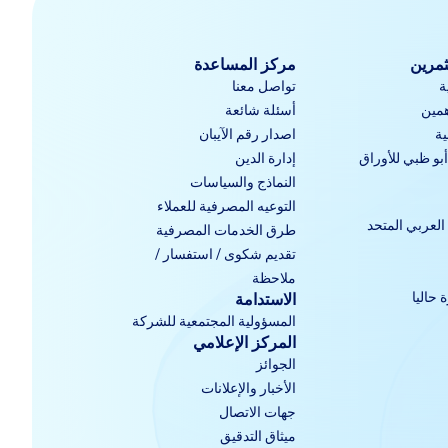
ثمرين
مركز المساعدة
ة
تواصل معنا
مين
أسئلة شائعة
ية
اصدار رقم الآيبان
و ظبي للأوراق
إدارة الدين
النماذج والسياسات
التوعيه المصرفية للعملاء
العربي المتحد
طرق الخدمات المصرفية
تقديم شكوى / استفسار /
ملاحظة
 حاليا
الاستدامة
المسؤولية المجتمعية للشركة
المركز الإعلامي
الجوائز
الأخبار والإعلانات
جهات الاتصال
ميثاق التدقيق