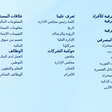
فية للأفراد
تعرف علينا
علاقات المست
رفية
كلمة رئيس مجلس الادارة
المعلومات المالي
تاريخ
معلومات المساه
رفية
الرؤية والرسالة
التقييمات الإئتمان
المصرفي
الإدارة العليا
تعميم من سوق أب
لمتحرك
شركاؤنا
المالية
حوكمة الشركات
الوظائف
رنت
ملخص
العمل لدى البنك 
مجلس الإدارة
التوطين
 الفورية
اللجان
التعلم والتطوير
ئل القصيرة
الالتزام
الوظائف الشاغرة
لمتحرك
الذكية
لآلـي