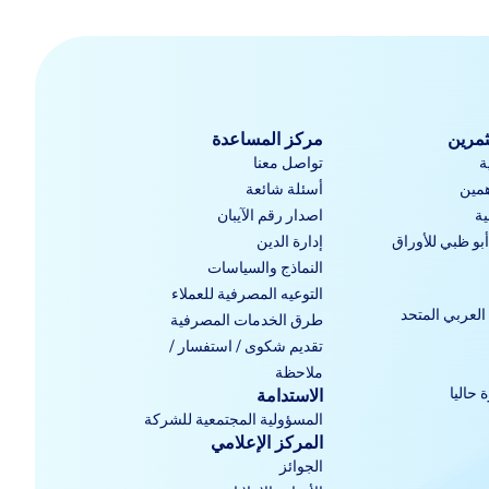
ثمرين
مركز المساعدة
ة
تواصل معنا
مين
أسئلة شائعة
ية
اصدار رقم الآيبان
و ظبي للأوراق
إدارة الدين
النماذج والسياسات
التوعيه المصرفية للعملاء
العربي المتحد
طرق الخدمات المصرفية
تقديم شكوى / استفسار /
ملاحظة
 حاليا
الاستدامة
المسؤولية المجتمعية للشركة
المركز الإعلامي
الجوائز