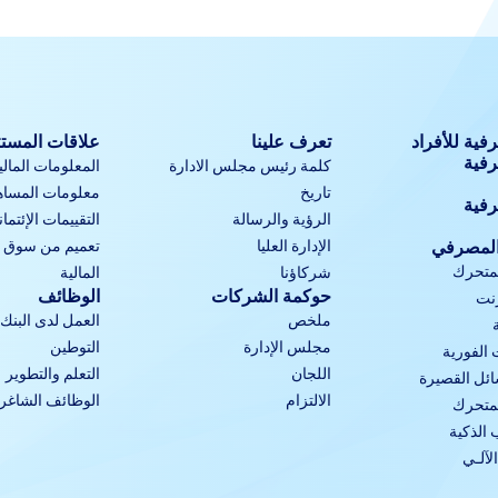
فية للأفراد
تعرف علينا
علاقات المست
رفية
كلمة رئيس مجلس الادارة
المعلومات المالي
تاريخ
معلومات المساه
رفية
الرؤية والرسالة
التقييمات الإئتمان
المصرفي
الإدارة العليا
تعميم من سوق أب
لمتحرك
شركاؤنا
المالية
حوكمة الشركات
الوظائف
رنت
ملخص
العمل لدى البنك 
مجلس الإدارة
التوطين
 الفورية
اللجان
التعلم والتطوير
ئل القصيرة
الالتزام
الوظائف الشاغرة
لمتحرك
الذكية
لآلـي