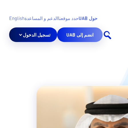
حول UAB
حدد موقعنا
الدعم و المساعدة
English
انضم إلى UAB
تسجيل الدخول