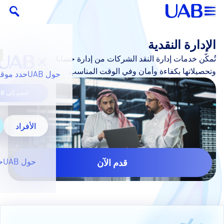
الإدارة النقدية
تُمكّن خدمات إدارة النقد الشركات من إدارة حساباتها ومدفوعاتها
وتحصيلاتها بكفاءة وأمان وفي الوقت المناسب.
حول UAB
حدد موقع
انضم إلى UAB
الأفراد
حول UAB
ح
قدم الآن