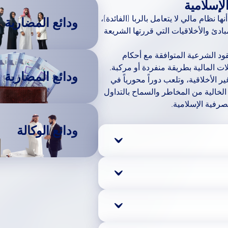
إسلامية
ا نظام مالي لا يتعامل بالربا (الفائدة)،
ودائع المضاربة
ادئ والأخلاقيات التي قررتها الشريعة
ود الشرعية المتوافقة مع أحكام
ات المالية بطريقة منفردة أو مركبة.
ودائع المضاربة
الأخلاقية، وتلعب دوراً محورياً في
لخالية من المخاطر والسماح بالتداول
صرفية الإسلامية.
ودائع الوكالة
ميزة يحصل عليها الممول كشرط
المخاطر أو عائد مضمون على قرض
أشكاله محرم في الإسلام.
المحرم حيث يتم خداع طرف أو
سي في العقد.