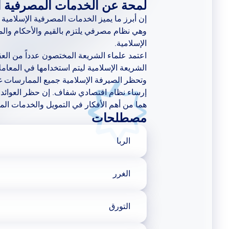
لمحة عن الخدمات المصرفية ال
إن أبرز ما يميز الخدمات المصرفية الإسلامية أنه
وهي نظام مصرفي يلتزم بالقيم والأحكام والمب
الإسلامية.
اعتمد علماء الشريعة المختصون عدداً من العق
الشريعة الإسلامية ليتم استخدامها في المعامل
وتحظر الصيرفة الإسلامية جميع الممارسات غير 
إرساء نظام اقتصادي شفاف. إن حظر العوائد ا
هما من أهم الأفكار في التمويل والخدمات الم
مصطلحات
الربا
زيادة أو إضافة أو عائد غير مستحق أو 
الغرر
لمنح التمويل. ويدخل كل عائد خال من 
أو استثمار في حكم الربا. والربا بجميع 
مفهوم يغطي أنواعًا معينة من الغموض 
التورق
عدة أطراف عن طريق الجهل بعنصر أسا