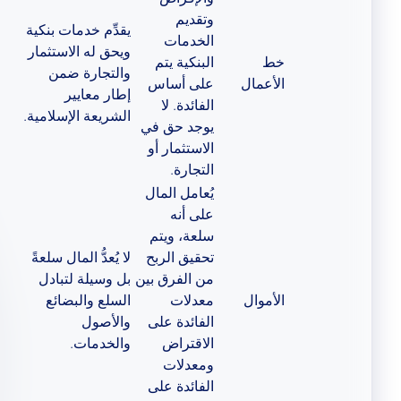
وتقديم
يقدِّم خدمات بنكية
الخدمات
ويحق له الاستثمار
خط
البنكية يتم
والتجارة ضمن
الأعمال
على أساس
إطار معايير
الفائدة. لا
الشريعة الإسلامية.
يوجد حق في
الاستثمار أو
التجارة.
يُعامل المال
على أنه
سلعة، ويتم
تحقيق الربح
لا يُعدُّ المال سلعةً
من الفرق بين
بل وسيلة لتبادل
الأموال
معدلات
السلع والبضائع
الفائدة على
والأصول
الاقتراض
والخدمات.
ومعدلات
الفائدة على