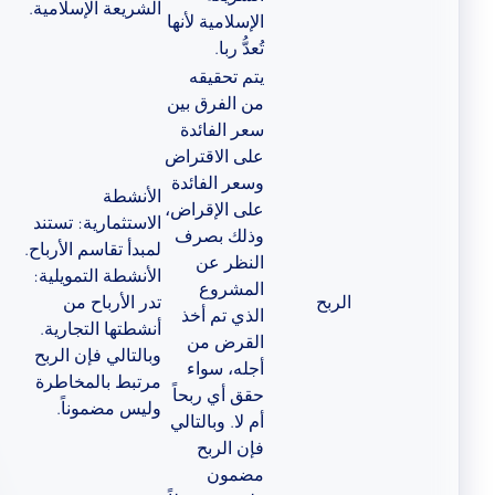
الشريعة الإسلامية.
الإسلامية لأنها
تُعدُّ ربا.
يتم تحقيقه
من الفرق بين
سعر الفائدة
على الاقتراض
وسعر الفائدة
الأنشطة
على الإقراض،
الاستثمارية: تستند
وذلك بصرف
لمبدأ تقاسم الأرباح.
النظر عن
الأنشطة التمويلية:
المشروع
الربح
تدر الأرباح من
الذي تم أخذ
أنشطتها التجارية.
القرض من
وبالتالي فإن الربح
أجله، سواء
مرتبط بالمخاطرة
حقق أي ربحاً
وليس مضموناً.
أم لا. وبالتالي
فإن الربح
مضمون