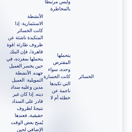
وليس مرتبطاً
بالمخاطرة.
الأنشطة
الاستثمارية: إذا
كانت الخسائر
المتكبدة ناشئة عن
ظروف طارئة (قوة
قاهرة)، فإن البنك
يتحملها
يتحملها بمفرده، في
المقترض
حين يخسر العميل
وحده، سواء
جهده. الأنشطة
الخسائر
كانت الخسارة
التمويلية: العميل
التي تكبدها
مدين وعليه سداد
ناجمة عن
دينه. إذا كان غير
خطئه أم لا
قادر على السداد
نتيجةً لظروف
حقيقية، فعندها
يُمنح بعض الوقت
الإضافي لحين