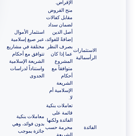
الإقراض.
منح القروض
مقابل كفالات
لضمان سداد
أصل الدين
استثمار الأموال
إضافةً للفوائد،
عبر صيغ إسلامية
بصرف النظر
مختلفة في مشاريع
الاستثمارات
عما إذا كان
تتوافق مع أحكام
الرأسمالية
المشروع
الشريعة الإسلامية
متوافقاً مع
واستناداً لدراسات
أحكام
الجدوى
الشريعة
الإسلامية أم
لا.
تعاملات بنكية
قائمة على
معاملات بنكية
الفائدة ولكنها
بدون فوائد، وهي
الفائدة
محرمة حسب
جائزة بموجب
الشريعة