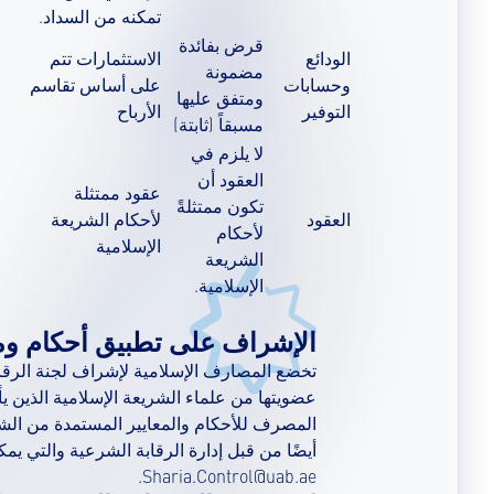
تمكنه من السداد.
قرض بفائدة
الودائع
الاستثمارات تتم
مضمونة
وحسابات
على أساس تقاسم
ومتفق عليها
التوفير
الأرباح
مسبقاً (ثابتة)
لا يلزم في
العقود أن
عقود ممتثلة
تكون ممتثلةً
العقود
لأحكام الشريعة
لأحكام
الإسلامية
الشريعة
الإسلامية.
الإشراف على تطبيق أحكام ومب
تخضع المصارف الإسلامية لإشراف لجنة الرقابة
عضويتها من علماء الشريعة الإسلامية الذين 
المصرف للأحكام والمعايير المستمدة من الشري
أيضًا من قبل إدارة الرقابة الشرعية والتي يم
Sharia.Control@uab.ae.