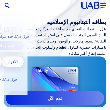
بطاقة التيتانيوم الإسلامية
عزّز استردادك النقدي مع بطاقة ماستركارد تيتانيوم الإسلامية من
البنك العربي المتحد. احصل على استرداد نقدي سخي على محلات
حول UAB
حدد موقع
البقالة/السوبرماركت، والوقود، وخدمات بث الفيديو. استمتع
انضم إلى UAB
بامتيازات حصرية لتناول الطعام وأسلوب الحياة، مما يجعل كل
عملية إنفاق أكثر مكافأة!
الأفراد
حول UAB
ح
قدم الآن