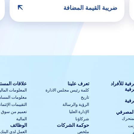
ضريبة القيمة المضافة
فية للأفراد
تعرف علينا
علاقات المست
رفية
كلمة رئيس مجلس الادارة
المعلومات المالي
تاريخ
معلومات المساه
رفية
الرؤية والرسالة
التقييمات الإئتمان
المصرفي
الإدارة العليا
تعميم من سوق أب
لمتحرك
شركاؤنا
المالية
حوكمة الشركات
الوظائف
رنت
ملخص
العمل لدى البنك 