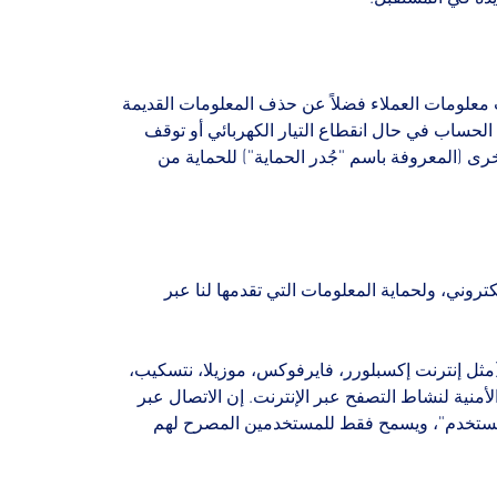
يث معلومات العملاء فضلاً عن حذف المعلومات القديمة
 الحساب في حال انقطاع التيار الكهربائي أو توقف
رى (المعروفة باسم "جُدر الحماية") للحماية من
تروني، ولحماية المعلومات التي تقدمها لنا عبر
ثل إنترنت إكسبلورر، فايرفوكس، موزيلا، نتسكيب،
 مستوى كاف من الرقابة الأمنية لنشاط التصفح عبر الإنترنت. إن الاتصال عبر
ن المستخدم"، ويسمح فقط للمستخدمين المصرح لهم